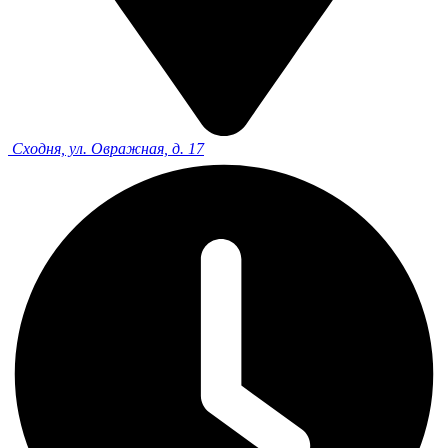
Сходня, ул. Овражная, д. 17