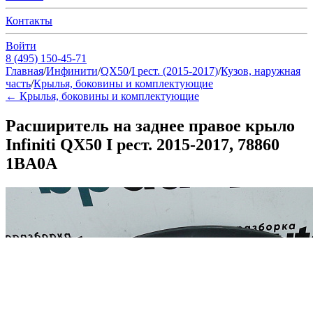
Контакты
Войти
8 (495) 150-45-71
Главная
/
Инфинити
/
QX50
/
I рест. (2015-2017)
/
Кузов, наружная
часть
/
Крылья, боковины и комплектующие
←
Крылья, боковины и комплектующие
Расширитель на заднее правое крыло
Infiniti QX50 I рест. 2015-2017, 78860
1BA0A