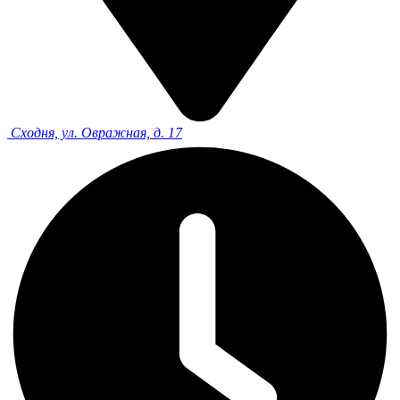
Сходня, ул. Овражная, д. 17