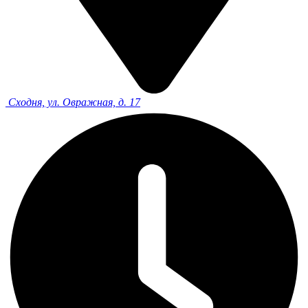
Сходня, ул. Овражная, д. 17