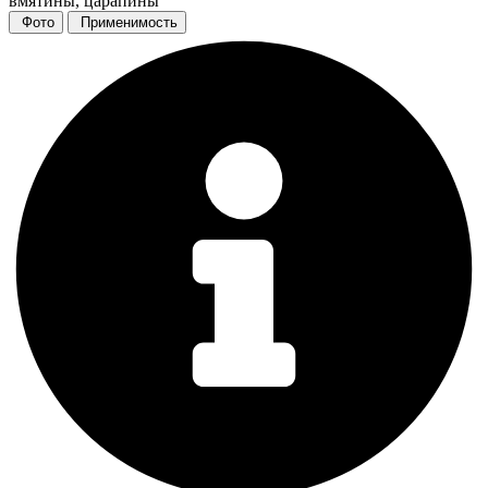
вмятины, царапины
Фото
Применимость