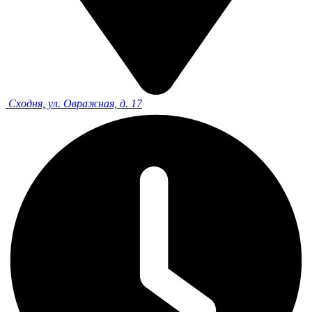
Сходня, ул. Овражная, д. 17