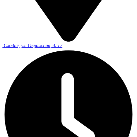
Сходня, ул. Овражная, д. 17