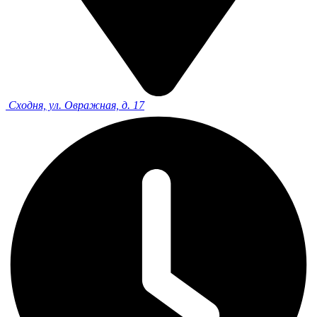
Сходня, ул. Овражная, д. 17