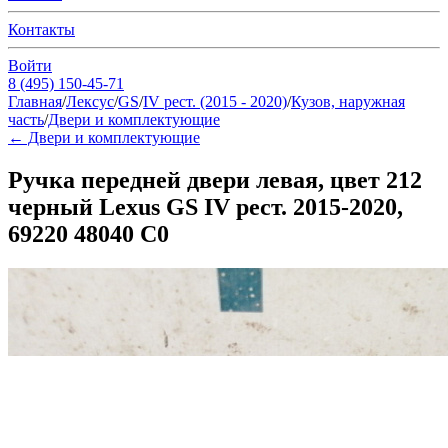
Контакты
Войти
8 (495) 150-45-71
Главная
/
Лексус
/
GS
/
IV рест. (2015 - 2020)
/
Кузов, наружная
часть
/
Двери и комплектующие
←
Двери и комплектующие
Ручка передней двери левая, цвет 212
черный Lexus GS IV рест. 2015-2020,
69220 48040 C0