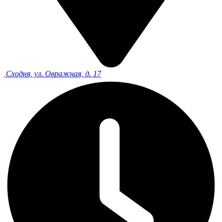
Сходня, ул. Овражная, д. 17