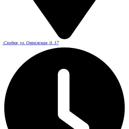
Сходня, ул. Овражная, д. 17