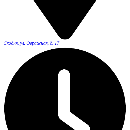
Сходня, ул. Овражная, д. 17