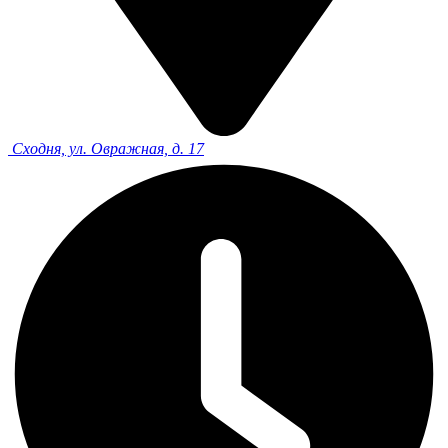
Сходня, ул. Овражная, д. 17