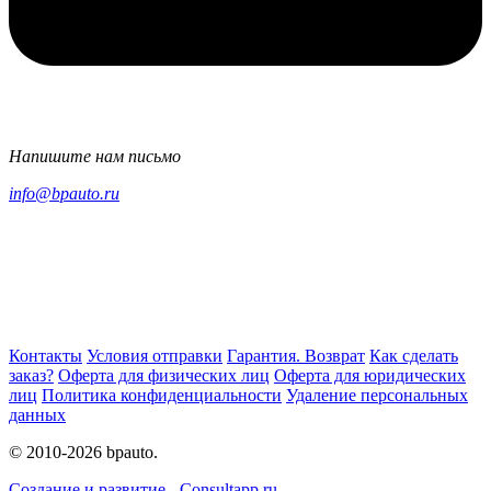
Напишите нам письмо
info@bpauto.ru
Контакты
Условия отправки
Гарантия. Возврат
Как сделать
заказ?
Оферта для физических лиц
Оферта для юридических
лиц
Политика конфиденциальности
Удаление персональных
данных
© 2010-2026 bpauto.
Создание и развитие - Consultapp.ru