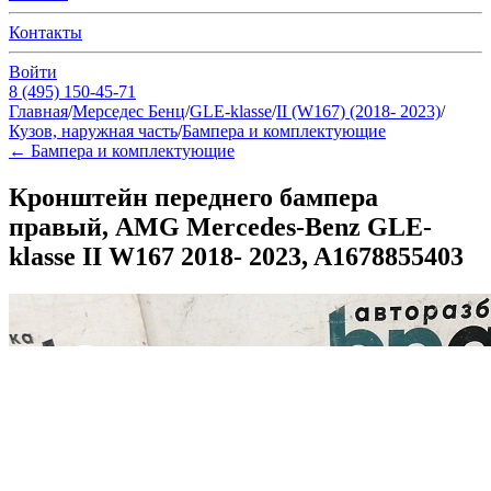
Контакты
Войти
8 (495) 150-45-71
Главная
/
Мерседес Бенц
/
GLE-klasse
/
II (W167) (2018- 2023)
/
Кузов, наружная часть
/
Бампера и комплектующие
←
Бампера и комплектующие
Кронштейн переднего бампера
правый, AMG Mercedes-Benz GLE-
klasse II W167 2018- 2023, A1678855403