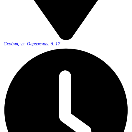
Сходня, ул. Овражная, д. 17