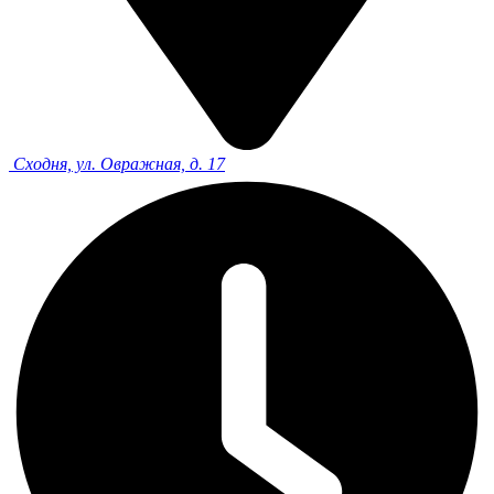
Сходня, ул. Овражная, д. 17