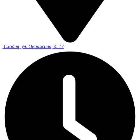
Сходня, ул. Овражная, д. 17