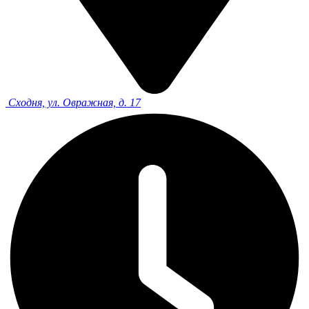
Сходня, ул. Овражная, д. 17