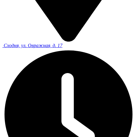
Сходня, ул. Овражная, д. 17