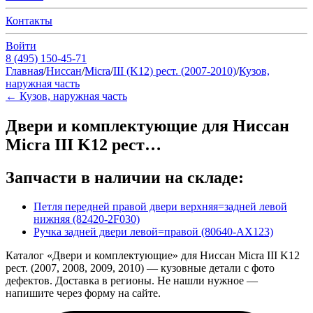
Контакты
Войти
8 (495) 150-45-71
Главная
/
Ниссан
/
Micra
/
III (K12) рест. (2007-2010)
/
Кузов,
наружная часть
←
Кузов, наружная часть
Двери и комплектующие для Ниссан
Micra III K12 рест…
Запчасти в наличии на складе:
Петля передней правой двери верхняя=задней левой
нижняя (82420-2F030)
Ручка задней двери левой=правой (80640-AX123)
Каталог «Двери и комплектующие» для Ниссан Micra III K12
рест. (2007, 2008, 2009, 2010) — кузовные детали с фото
дефектов. Доставка в регионы. Не нашли нужное —
напишите через форму на сайте.