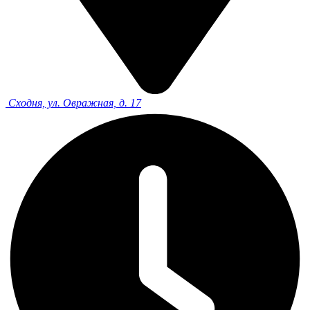
Сходня, ул. Овражная, д. 17