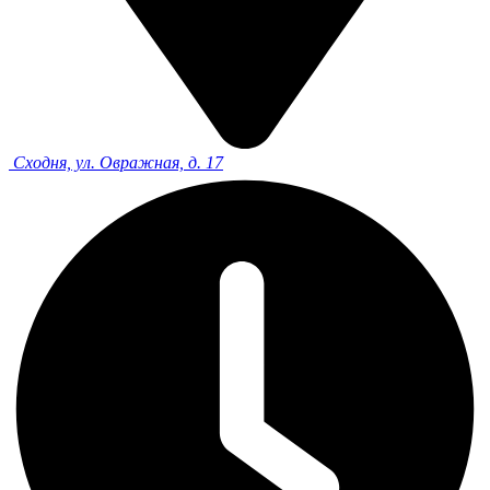
Сходня, ул. Овражная, д. 17