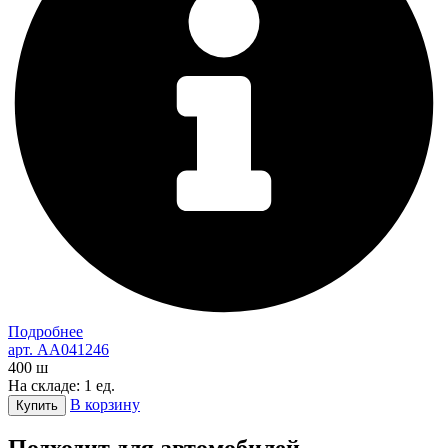
Подробнее
арт. AA041246
400
ш
На складе: 1 ед.
В корзину
Купить