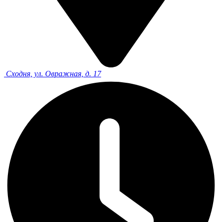
Сходня, ул. Овражная, д. 17