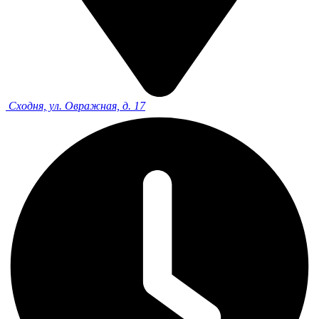
Сходня, ул. Овражная, д. 17