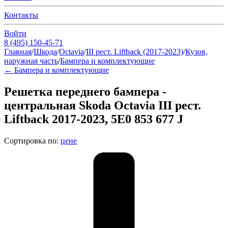
Контакты
Войти
8 (495) 150-45-71
Главная
/
Шкода
/
Octavia
/
III рест. Liftback (2017-2023)
/
Кузов,
наружная часть
/
Бампера и комплектующие
←
Бампера и комплектующие
Решетка переднего бампера -
центральная Skoda Octavia III рест.
Liftback 2017-2023, 5E0 853 677 J
Сортировка по:
цене