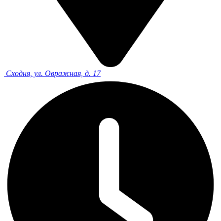
Сходня, ул. Овражная, д. 17