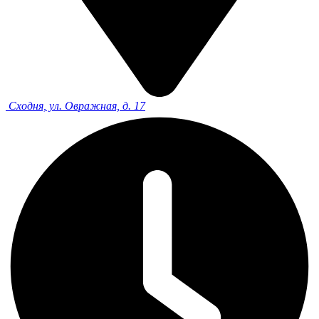
Сходня, ул. Овражная, д. 17