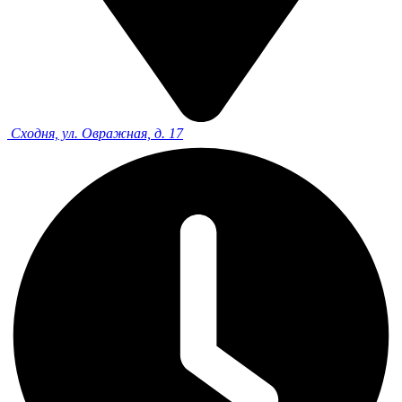
Сходня, ул. Овражная, д. 17