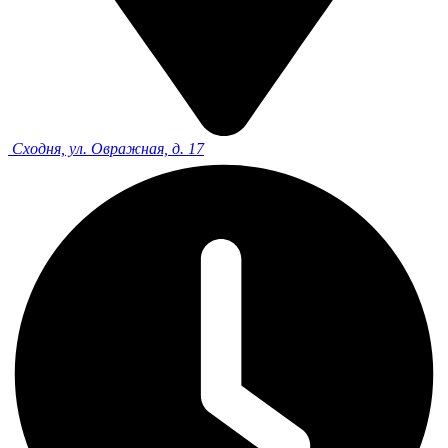
Сходня, ул. Овражная, д. 17