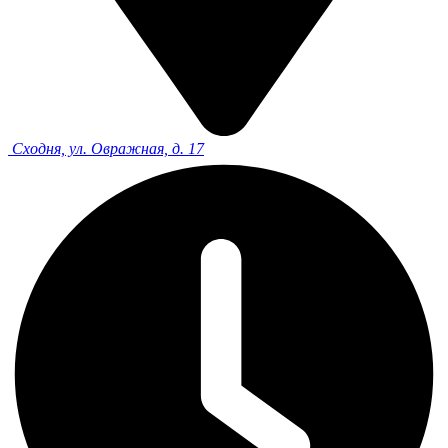
Сходня, ул. Овражная, д. 17