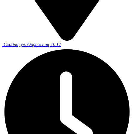
Сходня, ул. Овражная, д. 17