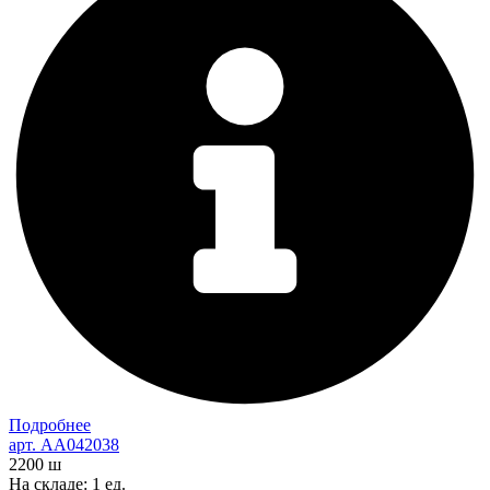
Подробнее
арт. AA042038
2200
ш
На складе: 1 ед.