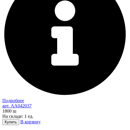
Подробнее
арт. AA042037
1800
ш
На складе: 1 ед.
В корзину
Купить