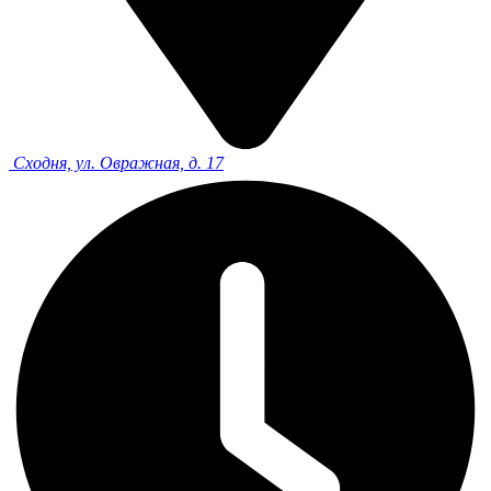
Сходня, ул. Овражная, д. 17