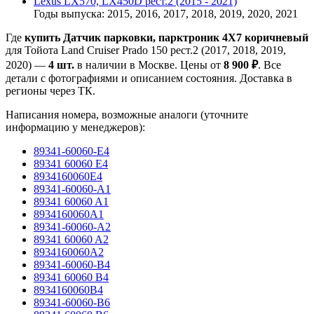
Lexus LX570, LX450D рест.2 (2015 - 2021)
Годы выпуска: 2015, 2016, 2017, 2018, 2019, 2020, 2021
Где
купить Датчик парковки, парктроник 4X7 коричневый
для Тойота Land Cruiser Prado 150 рест.2 (2017, 2018, 2019,
2020) —
4 шт.
в наличии в Москве. Цены от
8 900 ₽
. Все
детали с фотографиями и описанием состояния. Доставка в
регионы через ТК.
Написания номера, возможные аналоги (уточните
информацию у менеджеров):
89341-60060-E4
89341 60060 E4
8934160060E4
89341-60060-A1
89341 60060 A1
8934160060A1
89341-60060-A2
89341 60060 A2
8934160060A2
89341-60060-B4
89341 60060 B4
8934160060B4
89341-60060-B6