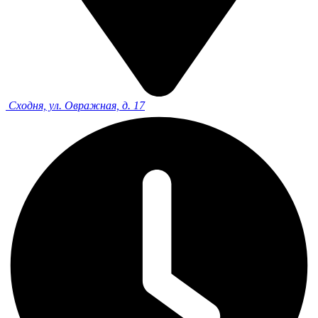
Сходня, ул. Овражная, д. 17