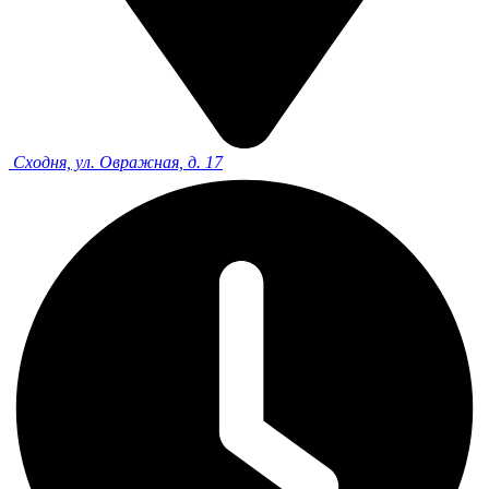
Сходня, ул. Овражная, д. 17