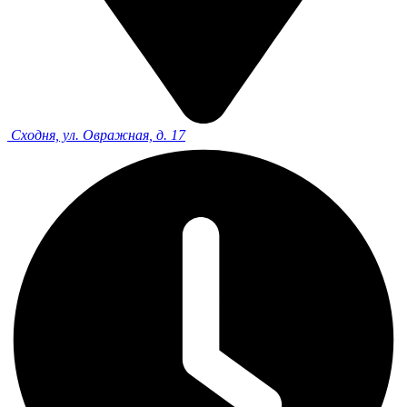
Сходня, ул. Овражная, д. 17