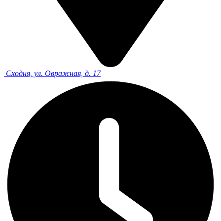
Сходня, ул. Овражная, д. 17