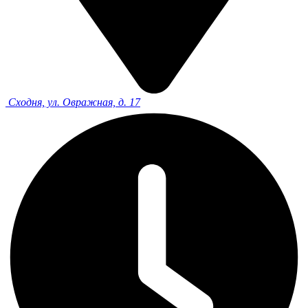
Сходня, ул. Овражная, д. 17