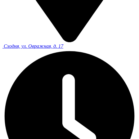
Сходня, ул. Овражная, д. 17