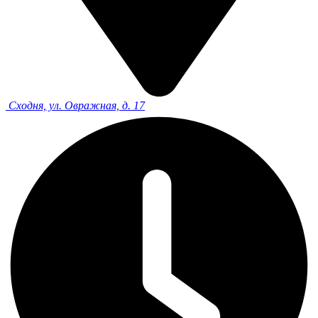
Сходня, ул. Овражная, д. 17