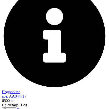
Подробнее
арт. AA044717
6500
ш
На складе: 1 ед.