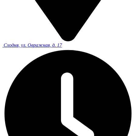
Сходня, ул. Овражная, д. 17