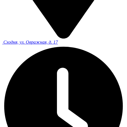
Сходня, ул. Овражная, д. 17