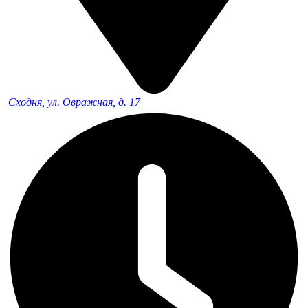
Сходня, ул. Овражная, д. 17