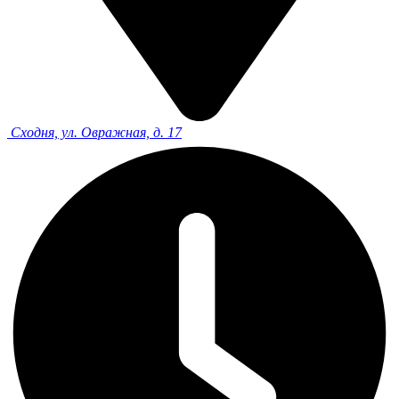
Сходня, ул. Овражная, д. 17