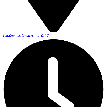
Сходня, ул. Овражная, д. 17