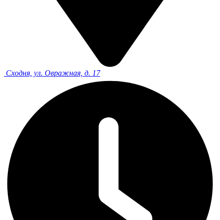
Сходня, ул. Овражная, д. 17