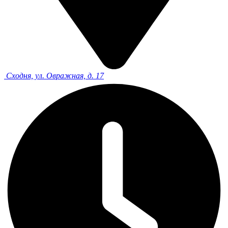
Сходня, ул. Овражная, д. 17