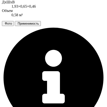
ДxШxВ
1,93×0,65×0,46
Объем
0,58 м³
Фото
Применимость