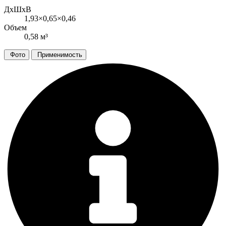
ДxШxВ
1,93×0,65×0,46
Объем
0,58 м³
Фото
Применимость