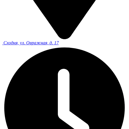
Сходня, ул. Овражная, д. 17