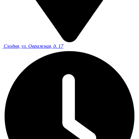
Сходня, ул. Овражная, д. 17