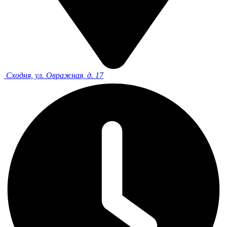
Сходня, ул. Овражная, д. 17