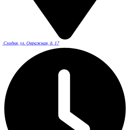
Сходня, ул. Овражная, д. 17