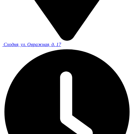
Сходня, ул. Овражная, д. 17