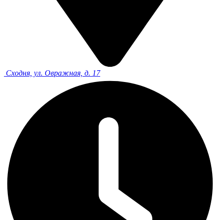
Сходня, ул. Овражная, д. 17