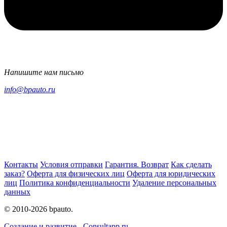
Напишите нам письмо
info@bpauto.ru
Контакты
Условия отправки
Гарантия. Возврат
Как сделать
заказ?
Оферта для физических лиц
Оферта для юридических
лиц
Политика конфиденциальности
Удаление персональных
данных
© 2010-2026 bpauto.
Создание и развитие - Consultapp.ru