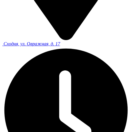
Сходня, ул. Овражная, д. 17