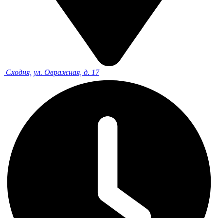
Сходня, ул. Овражная, д. 17