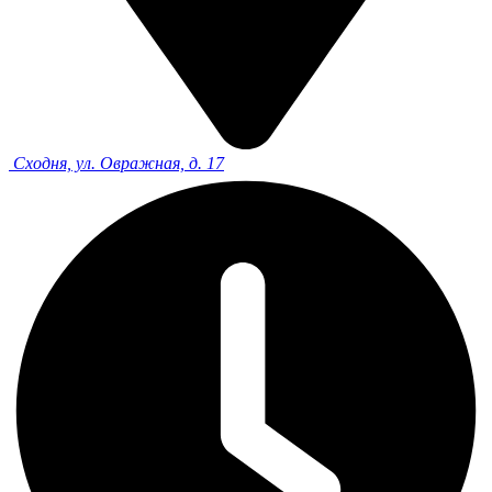
Сходня, ул. Овражная, д. 17